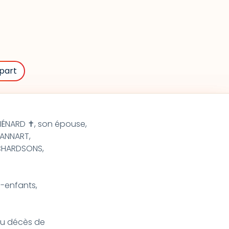
part
ÉNARD ✝, son épouse,
HANNART,
ICHARDSONS,
s-enfants,
 du décès de