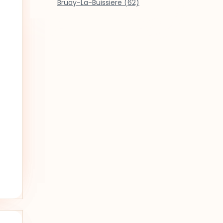
Bruay-La-Buissiere (62)