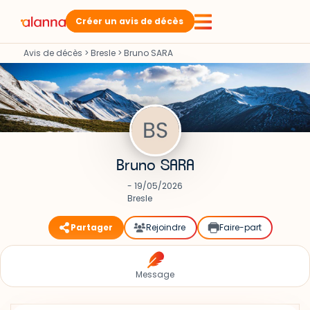
Créer un avis de décès
Avis de décès
>
Bresle
>
Bruno SARA
Bruno SARA
- 19/05/2026
Bresle
Partager
Rejoindre
Faire-part
Message