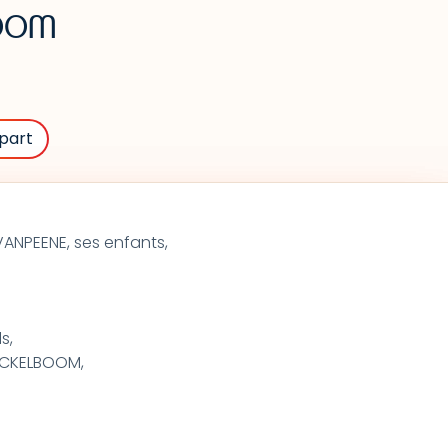
BOOM
part
VANPEENE, ses enfants,
ls,
ECKELBOOM,
,