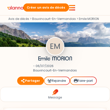
Créer un avis de décès
Avis de décès
>
Bouvincourt-En-Vermandois
>
Emile MORION
Emile MORION
- 06/07/2026
Bouvincourt-En-Vermandois
Partager
Rejoindre
Faire-part
Message