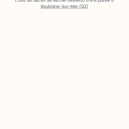
L’avis de décès de Michel GRIMAUD a été publié à
Boulogne-Sur-Mer (62)