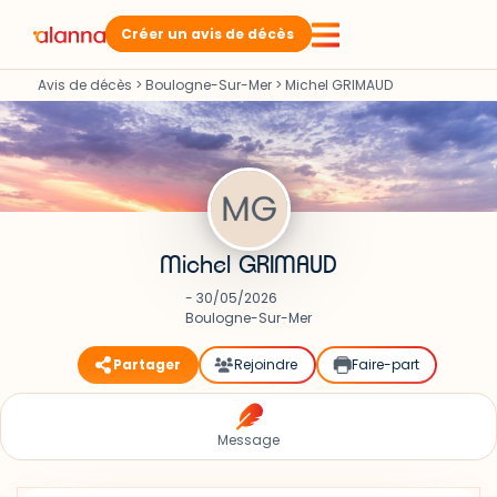
Créer un avis de décès
Avis de décès
>
Boulogne-Sur-Mer
>
Michel GRIMAUD
Michel GRIMAUD
- 30/05/2026
Boulogne-Sur-Mer
Partager
Rejoindre
Faire-part
Message