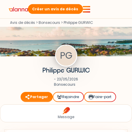
Créer un avis de décès
Avis de décès
>
Bonsecours
>
Philippe GURWIC
Philippe GURWIC
- 23/05/2026
Bonsecours
Partager
Rejoindre
Faire-part
Message