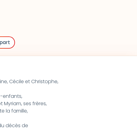
part
ine, Cécile et Christophe,
s-enfants,
 Myriam, ses frères,
e la famille,
t du décès de