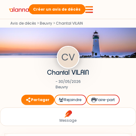
Créer un avis de décès
Avis de décès
>
Beuvry
>
Chantal VILAIN
Chantal VILAIN
- 30/05/2026
Beuvry
Partager
Rejoindre
Faire-part
Message