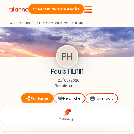
Créer un avis de décès
Avis de décès
>
Berlaimont
>
Paule HENIN
Paule HENIN
- 25/05/2026
Berlaimont
Partager
Rejoindre
Faire-part
Message