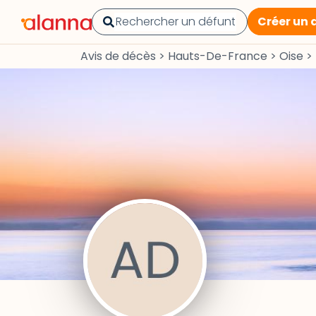
Créer un 
Avis de décès
>
Hauts-De-France
>
Oise
>