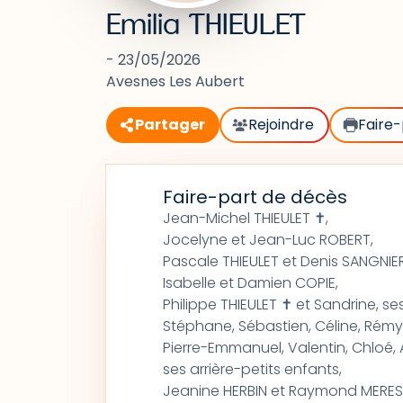
Emilia THIEULET
- 23/05/2026
Avesnes Les Aubert
Partager
Rejoindre
Faire-
Faire-part de décès
Jean-Michel THIEULET ✝,
Jocelyne et Jean-Luc ROBERT,
Pascale THIEULET et Denis SANGNIER
Isabelle et Damien COPIE,
Philippe THIEULET ✝ et Sandrine, se
Stéphane, Sébastien, Céline, Rémy, 
Pierre-Emmanuel, Valentin, Chloé, A
ses arrière-petits enfants,
Jeanine HERBIN et Raymond MERES