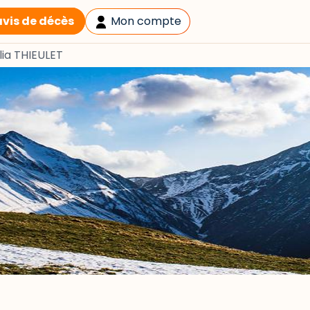
avis de décès
Mon compte
lia THIEULET