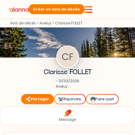
Créer un avis de décès
Avis de décès
>
Aveluy
>
Clarisse FOLLET
Clarisse FOLLET
- 31/03/2026
Aveluy
Partager
Rejoindre
Faire-part
Message