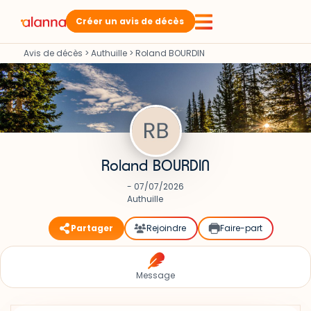
Créer un avis de décès
Avis de décès
>
Authuille
>
Roland BOURDIN
Roland BOURDIN
- 07/07/2026
Authuille
Partager
Rejoindre
Faire-part
Message