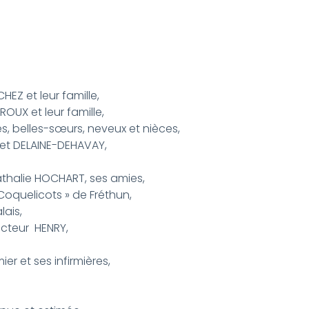
EZ et leur famille,
OUX et leur famille,
es, belles-sœurs, neveux et nièces,
 et DELAINE-DEHAVAY,
Nathalie HOCHART, ses amies,
Coquelicots » de Fréthun,
lais,
octeur HENRY,
ier et ses infirmières,