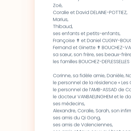
Zoé,
Coralie et David DELAINE-POTTIEZ,
Marius,
Thibaud,
ses enfants et petits-enfants,
Françoise ✝ et Daniel CUGNY-BOUCH
Fernand et Ginette ✝ BOUCHEZ-VAR
sa sœur, son frère, ses beaux-frèr
les familles BOUCHEZ-DEFLESSELLES
Corinne, sa fidèle amie, Danièle, 
le personnel de la résidence « Les 
le personnel de l’AMB-ASSAD de Ca
le docteur VANBAELINGHEM et le d
ses médecins,
Alexandre, Coralie, Sarah, son infirm
ses amis du Qi Gong,
ses amis de Valenciennes,