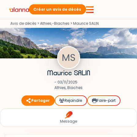
Créer un avis de décès
Avis de décès
>
Athies,-Biaches
>
Maurice SALIN
Maurice SALIN
- 03/11/2025
Athies, Biaches
Partager
Rejoindre
Faire-part
Message