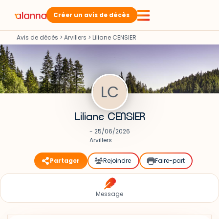
Créer un avis de décès
Avis de décès
>
Arvillers
>
Liliane CENSIER
Liliane CENSIER
- 25/06/2026
Arvillers
Partager
Rejoindre
Faire-part
Message