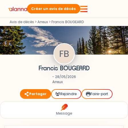
Créer un avis de décès
Avis de décès
>
Arreux
>
Francis BOUGEARD
Francis BOUGEARD
- 28/05/2026
Arreux
Partager
Rejoindre
Faire-part
Message