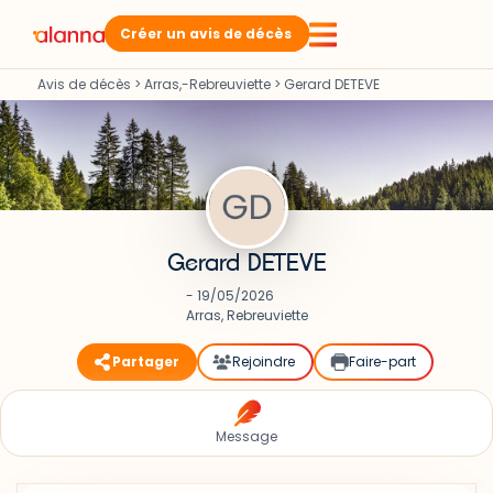
Créer un avis de décès
Avis de décès
>
Arras,-Rebreuviette
>
Gerard DETEVE
Gerard DETEVE
- 19/05/2026
Arras, Rebreuviette
Partager
Rejoindre
Faire-part
Message