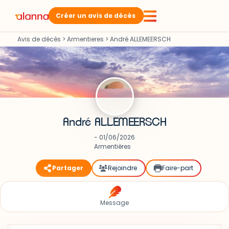
Créer un avis de décès
Avis de décès
>
Armentieres
>
André ALLEMEERSCH
André ALLEMEERSCH
- 01/06/2026
Armentières
Partager
Rejoindre
Faire-part
Message