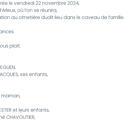
brée le vendredi 22 novembre 2024,
’Arleux, où l’on se réunira,
mation au cimetière dudit lieu dans le caveau de famille.
éances.
vous plaît.
UEGUEN,
ACQUES, ses enfants,
a maman,
TER et leurs enfants,
René CHAVOUTIER,