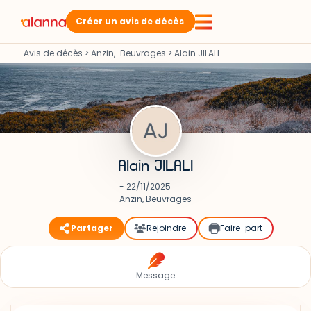
Créer un avis de décès
Avis de décès
>
Anzin,-Beuvrages
>
Alain JILALI
Alain JILALI
- 22/11/2025
Anzin, Beuvrages
Partager
Rejoindre
Faire-part
Message