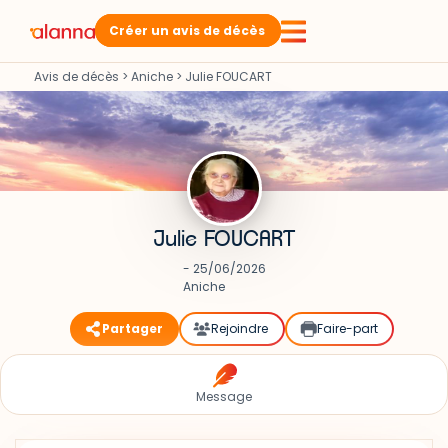
Créer un avis de décès
Avis de décès
>
Aniche
>
Julie FOUCART
Julie FOUCART
- 25/06/2026
Aniche
Partager
Rejoindre
Faire-part
Message