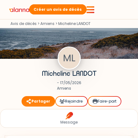
Créer un avis de décès
Avis de décès
>
Amiens
>
Micheline LANDOT
Micheline LANDOT
- 17/05/2026
Amiens
Partager
Rejoindre
Faire-part
Message