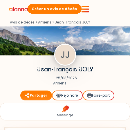
Créer un avis de décès
Avis de décès
>
Amiens
>
Jean-François JOLY
Jean-François JOLY
- 25/03/2026
Amiens
Partager
Rejoindre
Faire-part
Message