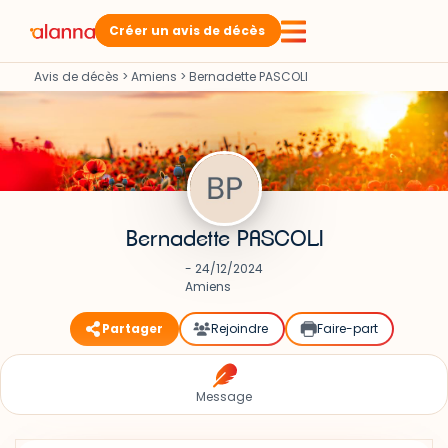
Créer un avis de décès
Avis de décès
>
Amiens
>
Bernadette PASCOLI
Bernadette PASCOLI
- 24/12/2024
Amiens
Partager
Rejoindre
Faire-part
Message