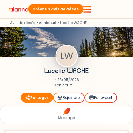
Créer un avis de décès
Avis de décès
>
Achicourt
>
Lucette WACHE
Lucette WACHE
- 28/05/2026
Achicourt
Partager
Rejoindre
Faire-part
Message