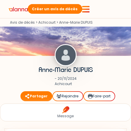
Créer un avis de décès
Avis de décès
>
Achicourt
>
Anne-Marie DUPUIS
Anne-Marie DUPUIS
- 20/11/2024
Achicourt
Partager
Rejoindre
Faire-part
Message