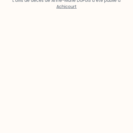
L’avis de décès de Anne-Marie DUPUIS a été publié à
Achicourt