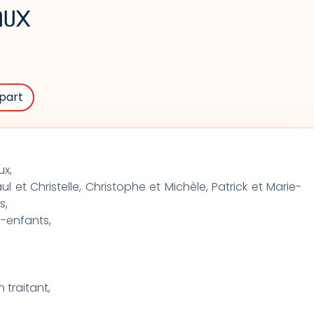
AUX
part
x,
l et Christelle, Christophe et Michèle, Patrick et Marie-
s,
s-enfants,
 traitant,