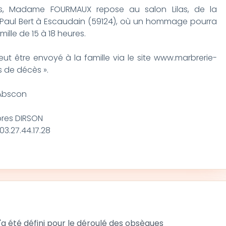
les, Madame FOURMAUX repose au salon Lilas, de la
ue Paul Bert à Escaudain (59124), où un hommage pourra
ille de 15 à 18 heures.
 être envoyé à la famille via le site www.marbrerie-
s de décès ».
5 Abscon
bres DIRSON
03.27.44.17.28
 été défini pour le déroulé des obsèques