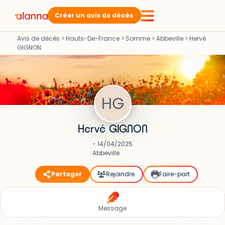
Créer un avis de décès
Avis de décès
>
Hauts-De-France
>
Somme
>
Abbeville
>
Hervé
GIGNON
Hervé GIGNON
- 14/04/2025
Abbeville
Partager
Rejoindre
Faire-part
Message