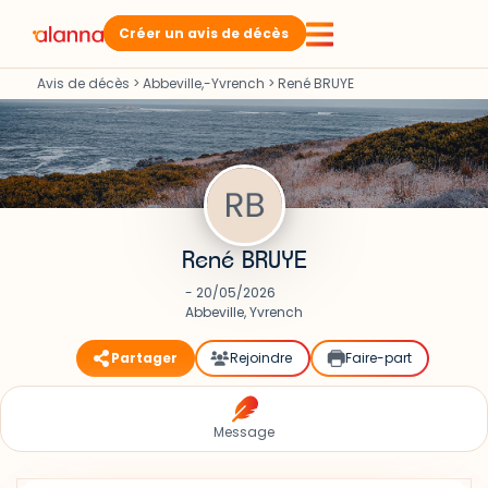
Créer un avis de décès
Avis de décès
>
Abbeville,-Yvrench
>
René BRUYE
René BRUYE
- 20/05/2026
Abbeville, Yvrench
Partager
Rejoindre
Faire-part
Message