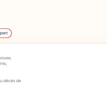
part
pouse,
ants,
 du décès de