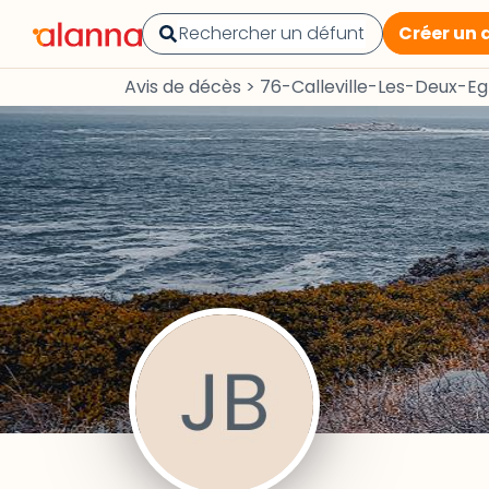
Créer un 
Avis de décès
>
76-Calleville-Les-Deux-Egl