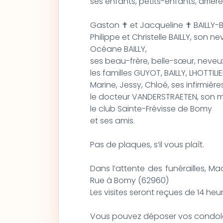
ses enfants, petits-enfants, arrièr
Gaston ✝ et Jacqueline ✝ BAILLY-BA
Philippe et Christelle BAILLY, son ne
Océane BAILLY,
ses beau-frère, belle-sœur, neveux
les familles GUYOT, BAILLY, LHOTTILI
Marine, Jessy, Chloé, ses infirmières
le docteur VANDERSTRAETEN, son m
le club Sainte-Frévisse de Bomy
et ses amis.
Pas de plaques, s’il vous plaît.
Dans l’attente des funérailles, 
Rue à Bomy (62960)
Les visites seront reçues de 14 heu
Vous pouvez déposer vos condolé