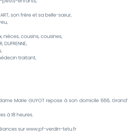
e-petits-enfants,
RT, son frère et sa belle-sœur,
veu,
, nièces, cousins, cousines,
ER, DUFRENNE,
,
édecin traitant,
Madame Marie GUYOT repose à son domicile 666, Grand’
res à 18 heures.
ances sur www.pf-verdin-tetu.fr