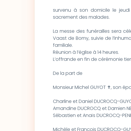
survenu à son domicile le jeudi
sacrement des malades.
La messe des funérailles sera célé
Vaast de Bomy, suivie de l’inhuma
familiale.
Réunion à l’église à 14 heures.
L’offrande en fin de cérémonie ti
De la part de
Monsieur Michel GUYOT ✝, son épo
Charline et Daniel DUCROCQ-GUY
Amandine DUCROCQ et Damien NEDO
Sébastien et Anaïs DUCROCQ-PENET
Michèle et François DUCROCQ-GU