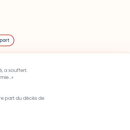
part
lé, a souffert.
rmie…»
re part du décès de