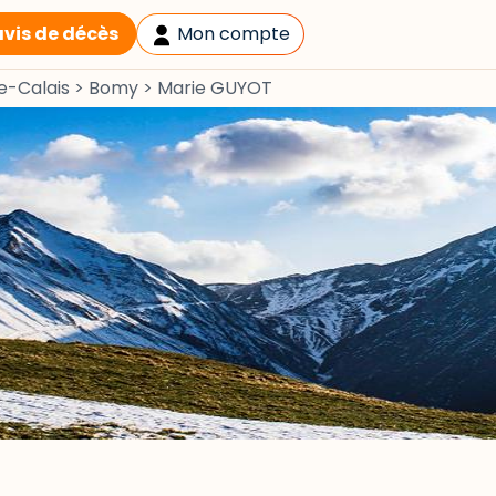
avis de décès
Mon compte
e-Calais
>
Bomy
>
Marie GUYOT