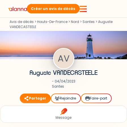
Créer un avis de décès
Avis de décès
>
Hauts-De-France
>
Nord
>
Santes
>
Auguste
VANDECASTEELE
Auguste VANDECASTEELE
- 04/04/2023
Santes
Partager
Rejoindre
Faire-part
Message