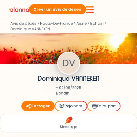
Créer un avis de décès
Avis de décès
>
Hauts-De-France
>
Aisne
>
Bohain
>
Dominique VANNEKEN
Dominique VANNEKEN
- 02/06/2025
Bohain
Partager
Rejoindre
Faire-part
Message