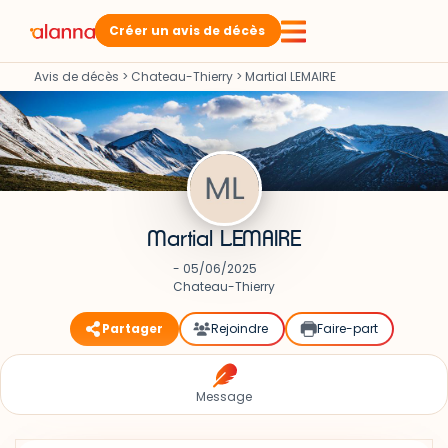
Créer un avis de décès
Avis de décès
>
Chateau-Thierry
>
Martial LEMAIRE
Martial LEMAIRE
- 05/06/2025
Chateau-Thierry
Partager
Rejoindre
Faire-part
Message