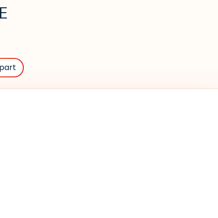
E
part