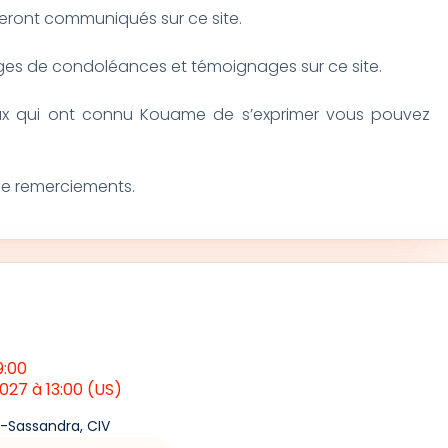
seront communiqués sur ce site.
s de condoléances et témoignages sur ce site.
eux qui ont connu Kouame de s’exprimer vous pouvez
t de remerciements.
9:00
 2027
à 13:00
(US)
-Sassandra, CIV