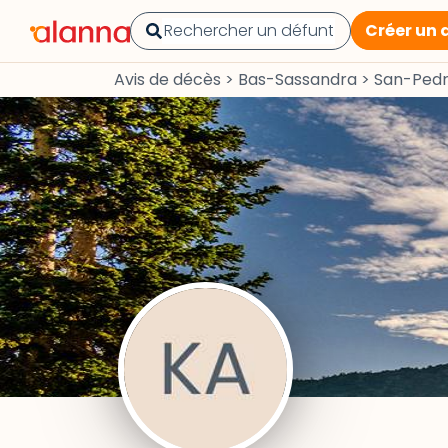
Créer un 
Avis de décès
>
Bas-Sassandra
>
San-Ped